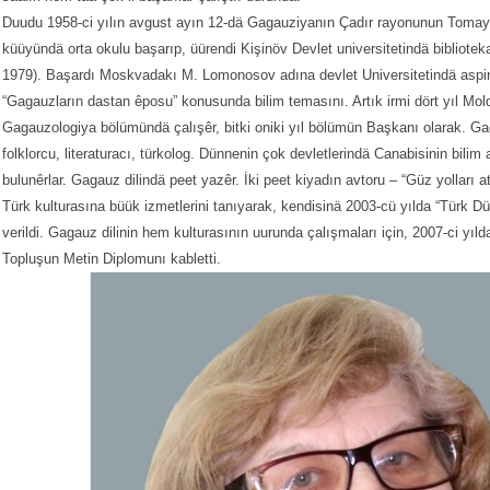
Duudu 1958-ci yılın avgust ayın 12-dä Gagauziyanın Çadır rayonunun Tomay 
küüyündä orta okulu başarıp, üürendi Kişinöv Devlet universitetindä biblioteka
1979). Başardı Moskvadakı M. Lomonosov adına devlet Universitetindä aspira
“Gagauzların dastan êposu” konusunda bilim temasını. Artık irmi dört yıl Mo
Gagauzologiya bölümündä çalışêr, bitki oniki yıl bölümün Başkanı olarak. Ga
folklorcu, literaturacı, türkolog. Dünnenin çok devletlerindä Canabisinin bili
bulunêrlar. Gagauz dilindä peet yazêr. İki peet kiyadın avtoru – “Güz yolları
Türk kulturasına büük izmetlerini tanıyarak, kendisinä 2003-cü yılda “Türk Dü
verildi. Gagauz dilinin hem kulturasının uurunda çalışmaları için, 2007-ci y
Topluşun Metin Diplomunı kabletti.