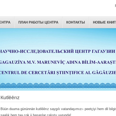
ЕНТРА
ПЛАН РАБОТЫ ЦЕНТРА
КОНТАКТЫ
НОВЫЕ КНИГ
Кutlȇȇrız
Büün duuma gününnän kutlȇȇrız saygılı vatandaşımızı- peetçiyi hem dil bil
saalık hem taa çok ii başarılar çalıştıı uurunda!