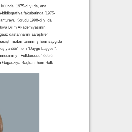
küündä. 1975-ci yılda, ana
-bibliografiya fakultetindä (1975-
nturayı. Korudu 1998-ci yılda
ldova Bilim Akademiyasının
gauz dastannarını aaraştırêr,
m aaraştırmaları tanınmış hem saygıda
 ateş yanȇȇr” hem “Duygu başçesi”.
nnesinin yıl Folklorcusu’’ ödülü
ılda Gagauziya Başkanı hem Halk