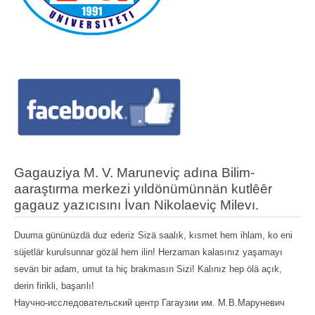
Gagauziya M. V. Maruneviç adına Bilim-
aaraştırma merkezi yıldönümünnän kutlȇȇr
gagauz yazıcısını İvan Nikolaeviç Milevı.
Duuma gününüzdä duz ederiz Sizä saalık, kısmet hem ihlam, ko eni
süjetlär kurulsunnar gözäl hem ilin! Herzaman kalasınız yaşamayı
sevän bir adam, umut ta hiç brakmasın Sizi! Kalınız hep ölä açık,
derin firikli, başarılı!
Научно-исследовательский центр Гагаузии им. М.В.Маруневич