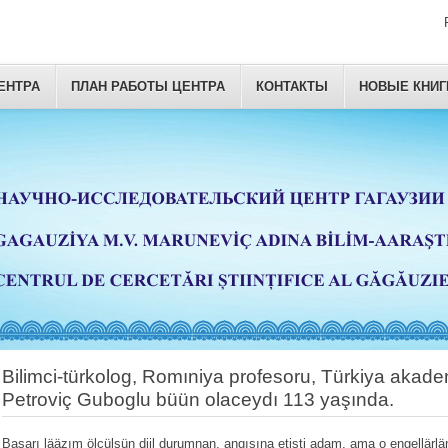
ЕНТРА
ПЛАН РАБОТЫ ЦЕНТРА
КОНТАКТЫ
НОВЫЕ КНИГ
Bilimci-türkolog, Romıniya profesoru, Türkiya akade
Petroviç Guboglu büün olaceydı 113 yaşında.
Başarı lääzım ölçülsün diil durumnan, angısına etişti adam, ama o engellärlän