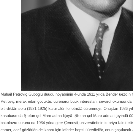
Muhail Petroviç Guboglu duudu noyabrinin 4-ündä 1911 yılda Bender uezdın 
Petroviç merak edän çocuktu, üürenärdi büük intereslän, sevärdi okumaa da
bitirdiktän sora (1921-1925) karar alȇr ilerletmää üürenmeyi. Onuştan 1926 y
kasabasında Ştefan çel Mare adına liţeyä. Ştefan çel Mare adına liţeyindä üü
bakalavra uurunu da 1934 yılda girer Çernoviţ universitetinin istoriya fakultet
esmer, aarif gözlärlän delikannı için lafeder hepsi üüredicilär, onun şaşılacak