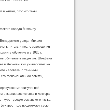
г в жизни, сколько теми
узского народа Михаилу
, Бендерского уезда. Михаил
чень читать и после завершения
олжить обучение и в 1926 г.
шив обучение в лицее им. Штефана
ает в Черновицкий университет на
ого человека, с темными
 его феноменальной памяти,
тересуется малоизученной
ем в звании ассистента и лектора
ет курс турецко-османского языка.
в Бухарест, где продолжает свою