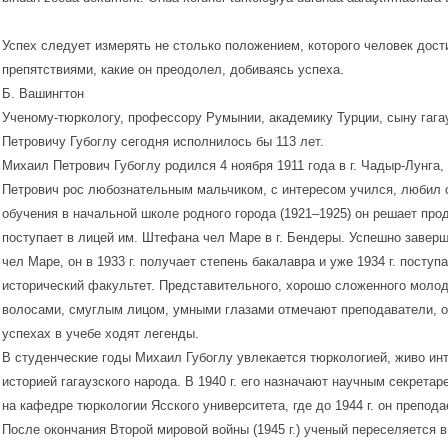
Успех следует измерять не столько положением, которого человек дости
препятствиями, какие он преодолел, добиваясь успеха.
Б. Вашингтон
Ученому-тюркологу, профессору Румынии, академику Турции, сыну гага
Петровичу Губоглу сегодня исполнилось бы 113 лет.
Михаил Петрович Губоглу родился 4 ноября 1911 года в г. Чадыр-Лунга
Петрович рос любознательным мальчиком, с интересом учился, любил о
обучения в начальной школе родного города (1921–1925) он решает прод
поступает в лицей им. Штефана чел Маре в г. Бендеры. Успешно завер
чел Маре, он в 1933 г. получает степень бакалавра и уже 1934 г. поступ
исторический факультет. Представительного, хорошо сложенного молод
волосами, смуглым лицом, умными глазами отмечают преподаватели, о
успехах в учебе ходят легенды.
В студенческие годы Михаил Губоглу увлекается тюркологией, живо ин
историей гагаузского народа. В 1940 г. его назначают научным секретар
на кафедре тюркологии Ясского университета, где до 1944 г. он препода
После окончания Второй мировой войны (1945 г.) ученый переселяется 