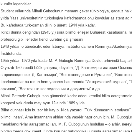
kurulȇr legendalar.
Student yıllarında Mihail Guboglunun meraanı çeker türkologiya, gagauz halkı
yılda Yass universitetinin türkologiya kafedrasında onu koydular asistent adın
Bu kafedrada türk-osman dilini o üüretti 1944 yıla kadar.
İkinci dünnä cengindän (1945 y.) sora bilimci erleşer Buharest kasabasına, ne
profesoru gibi ilerleder kendi üüretim çalışmasını.
1948 yıldan o üüredicilik eder İstoriya İnstitutunda hem Romıniya Akademiy
İnstitutunda.
1955 yıldan 1970 yıla kadar M. P. Guboglu Romıniya Devlet arhivindä baş arhi
O yazdı 150 zeedä büük çalışma, deyelim, “Д. Кантемир и история Осман
в произведениях Д. Кантемира”, “Востоковедение в Румынии”, “Востокове
tiparlanardılar bu romın hem yabancı basımnarda “Исторический журнал”, 
архивов”, “Восточные исследования и документы” и др.
Mihail Petroviç Guboglu son günnerinä kadar adadı kendini bilim aaraştırmala
kongresi vakıdında may ayın 12-sindä 1989 yılda.
Bilim dünnäsı için bu zor bir kayıp. Nicä yazardı “Türk dünnasının istoriyası” j
bilimci insan”. Ama insannarın aklılarında yaşȇȇr hatır onun için. M. Gubogl
meraklandırȇrlar aaraştırmacıları. M. P. Guboglunun hodulluu – o arhiv, nere
bindän zeedä dokument. Onda korunȇr türkologiya uurunda aaraştırmacılara taa