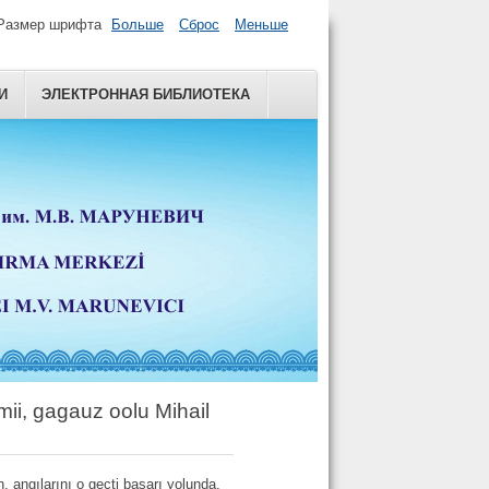
Размер шрифта
Больше
Сброс
Меньше
И
ЭЛЕКТРОННАЯ БИБЛИОТЕКА
mii, gagauz oolu Mihail
, angılarını o geçti başarı yolunda.