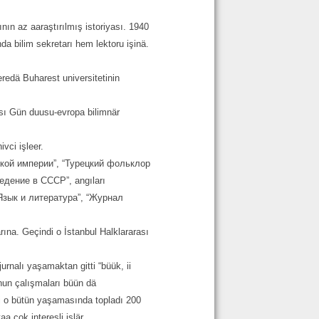
nın az aaraştırılmış istoriyası. 1940
da bilim sekretarı hem lektoru işinä.
redä Buharest universitetinin
ası Gün duusu-evropa bilimnär
vci işleer.
ской империи”, “Турецкий фольклор
дение в СССР”, angıları
“Язык и литература”, “Журнал
rına. Geçindi o İstanbul Halklararası
urnalı yaşamaktan gitti “büük, ii
unun çalışmaları büün dä
yi o bütün yaşamasında topladı 200
 çok interesli işlär.