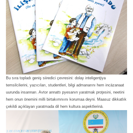
Bu sıra topladı geniş siiredici çevresini: dolay inteligenţiya
temsilcilerini, yazıcıları, studentleri, bilgi admanarını hem incäzanaat
uurunda insannarı. Avtor annattı pyesanın yaratmak proţesini, neetini
hem onun önemini milli birtakımnıını korumaa deyni. Maasuz dikkatlık
çekildi açıklayan yaratmada dil hem kultura aspektlerinä.