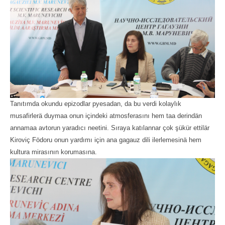
Tanıtımda okundu epizodlar pyesadan, da bu verdi kolaylık
musafirlerä duymaa onun içindeki atmosferasını hem taa derindän
annamaa avtorun yaradıcı neetini. Sıraya katılannar çok şükür ettilär
Kiroviç Födoru onun yardımı için ana gagauz dili ilerlemesinä hem
kultura mirasının korumasına.