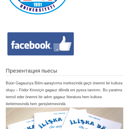
Презентация пьесы
Büün Gagauziya Bilim-aaraştırma merkezindä geçti önemni bir kultura
oluşu – Födor Kiroviçin gagauz dilindä eni pyesa tanıtımı. Bu yaratma
temsil eder önemni bir adım gagauz literatura hem kultura
ilerletmesindä hem genişletmesindä.