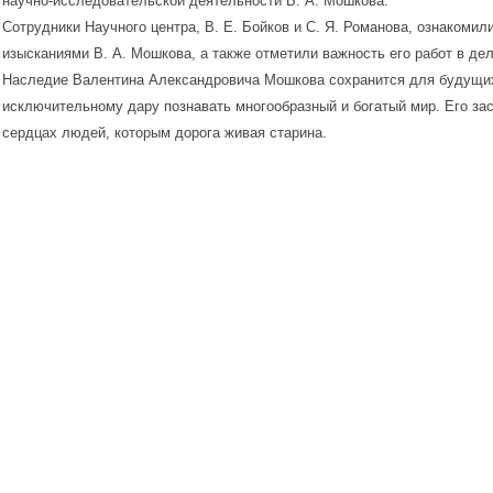
научно-исследовательской деятельности В. А. Мошкова.
Сотрудники Научного центра, В. Е. Бойков и С. Я. Романова, ознакоми
изысканиями В. А. Мошкова, а также отметили важность его работ в дел
Наследие Валентина Александровича Мошкова сохранится для будущих
исключительному дару познавать многообразный и богатый мир. Его зас
сердцах людей, которым дорога живая старина.