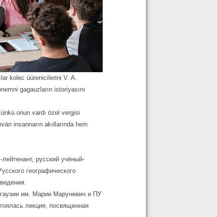
r kolec üürenicilerini V. A.
 önemni gagauzların istoriyasını
çünkü onun vardı özel vergisi
evän insannarın akıllarında hem
-лейтенант, русский учёный-
Русского географического
оведения.
гаузии им. Марии Маруневич и ПУ
стоялась лекция, посвященная