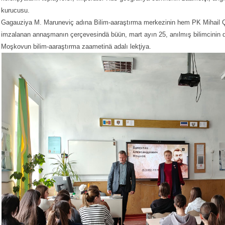
kurucusu.
Gagauziya M. Maruneviç adına Bilim-aaraştırma merkezinin hem PK Mihail Ç
imzalanan annaşmanın çerçevesindä büün, mart ayın 25, anılmış bilimcinin 
Moşkovun bilim-aaraştırma zaametinä adalı lekţiya.