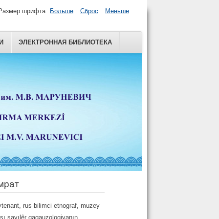
Размер шрифта
Больше
Сброс
Меньше
И
ЭЛЕКТРОННАЯ БИБЛИОТЕКА
мрат
tenant, rus bilimci etnograf, muzey
ısı sayılȇr gagauzologiyanın