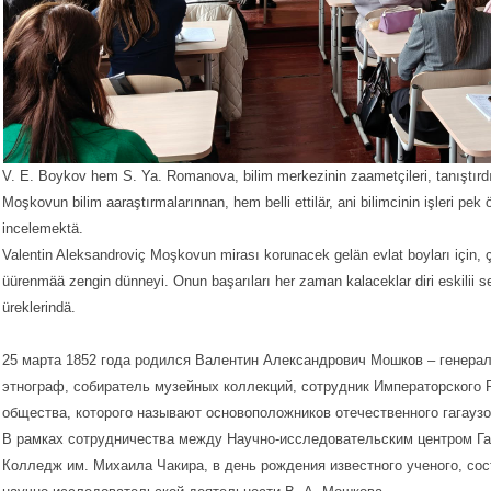
V. E. Boykov hem S. Ya. Romanova, bilim merkezinin zaametçileri, tanıştırdıla
Moşkovun bilim aaraştırmalarınnan, hem belli ettilär, ani bilimcinin işleri pek
incelemektä.
Valentin Aleksandroviç Moşkovun mirası korunacek gelän evlat boyları için, 
üürenmää zengin dünneyi. Onun başarıları her zaman kalaceklar diri eskilii s
üreklerindä.
25 марта 1852 года родился Валентин Александрович Мошков – генерал
этнограф, собиратель музейных коллекций, сотрудник Императорского 
общества, которого называют основоположников отечественного гагауз
В рамках сотрудничества между Научно-исследовательским центром Га
Колледж им. Михаила Чакира, в день рождения известного ученого, со