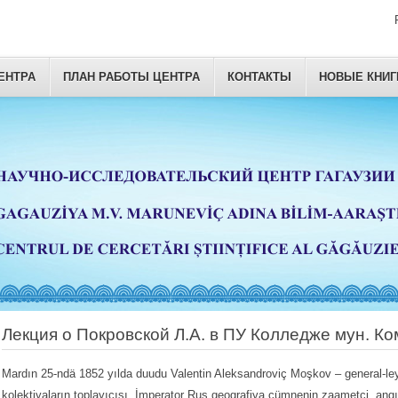
ЕНТРА
ПЛАН РАБОТЫ ЦЕНТРА
КОНТАКТЫ
НОВЫЕ КНИГ
Лекция о Покровской Л.А. в ПУ Колледже мун. Ко
Mardın 25-ndä 1852 yılda duudu Valentin Aleksandroviç Moşkov – general-ley
kolekţiyaların toplayıcısı, İmperator Rus geografiya cümnenin zaametçi, ang