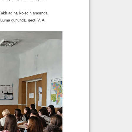
akir adına Kolecin arasında
duuma günündä, geçti V. A.