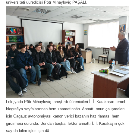
universiteti üüredicisi Pötr Mihayloviç PAŞALI.
Lekţiyada Pötr Mihayloviç tanıştırdı üürenicileri İ. İ. Karakaşın temel
biografiya sayfalarınnan hem zaametinnän. Annattı onun çalışmaları
için Gagauz avtonomiyası kanon verici bazanın hazırlaması hem
girdirmesi uurunda. Bundan başka, lektor annattı İ. İ. Karakaşın çok
sayıda bilim işleri için dä.