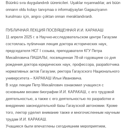
Büünkü sıra duygulandırdı üürenicileri. Uşaklar nışannadılar, ani büün
onnarın oldu kolayı tanışmaa o informaţiyaylan Gagauziyanın
kurulması için, angısı çoktan onnarı meraklandırardı.
ПУБЛИЧНАЯ ЛЕКЦИЯ ПОСВЯЩЕННАЯ И.И. КАРАКАШ
11 апреля 2025 г. в Научно-исследовательском центре Гагаузии
состоялась публичная лекция доктора исторических наук,
председателя НСГ I созыва, преподавателя КГУ Петра
Михайловича ПАШАЛЫ, посвященная 78-ой годовщине со дня
рождения доктора юридических наук, профессора, разработчика
нормативных актов Гагаузии, ректора Гагаузского Национального
университета – КАРАКАШ Ильи Ивановича.
В ходе лекции Петр Михайлович ознакомил учащихся с
основными вехами биографии И.И. КАРАКАШ, с его трудовой
деятельностью, а также с его деятельностью по разработке и
внедрению законодательной базы Гагаузской автономии. Кроме
того, лектор уделил внимание также и многочисленным научным
трудам И.И. КАРАКАШ.
Учащиеся были впечатлены сегодняшним мероприятием,