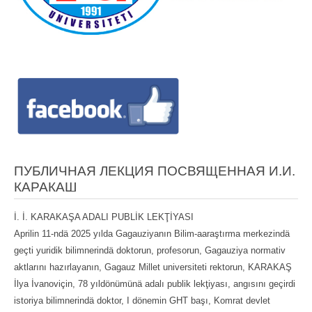
ПУБЛИЧНАЯ ЛЕКЦИЯ ПОСВЯЩЕННАЯ И.И.
КАРАКАШ
İ. İ. KARAKAŞA ADALI PUBLİK LEKŢİYASI
Aprilin 11-ndä 2025 yılda Gagauziyanın Bilim-aaraştırma merkezindä
geçti yuridik bilimnerindä doktorun, profesorun, Gagauziya normativ
aktlarını hazırlayanın, Gagauz Millet universiteti rektorun, KARAKAŞ
İlya İvanoviçin, 78 yıldönümünä adalı publik lekţiyası, angısını geçirdi
istoriya bilimnerindä doktor, I dönemin GHT başı, Komrat devlet