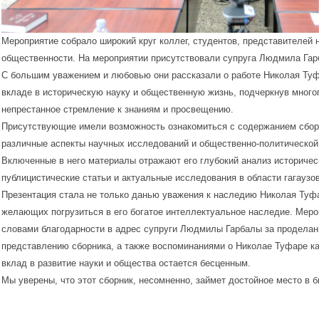
Мероприятие собрало широкий круг коллег, студентов, представителей 
общественности. На мероприятии присутствовали супруга Людмила Гар
С большим уважением и любовью они рассказали о работе Николая Туф
вкладе в историческую науку и общественную жизнь, подчеркнув многог
непрестанное стремление к знаниям и просвещению.
Присутствующие имели возможность ознакомиться с содержанием сборн
различные аспекты научных исследований и общественно-политической
Включенные в него материалы отражают его глубокий анализ историчес
публицистические статьи и актуальные исследования в области гагаузо
Презентация стала не только данью уважения к наследию Николая Туфа
желающих погрузиться в его богатое интеллектуальное наследие. Мер
словами благодарности в адрес супруги Людмилы Гарбалы за проделан
представлению сборника, а также воспоминаниями о Николае Туфаре к
вклад в развитие науки и общества остается бесценным.
Мы уверены, что этот сборник, несомненно, займет достойное место в б