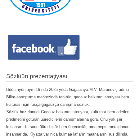
Sözlüün prezentaţiyası
Büün, iyün ayın 16-nda 2025 yılda Gagauziya M.V. Maruneviç adına
Bilim-aaraştırma merkezindä tanıtıldı gagauz halkının istoriyası hem
kulturası için rusça-gagauzça danışma sözlük.
Sözlük hazırlanıldı Gagauz halkının istoriyası, kulturası hem adetleri
predmetini götürän üüredicilerin danışmalarına görä. Onu yakışȇr
kullansın diil sade üüredicilär hem üürenicilär, ama hepsi meraklanan
insannar da. Kiyatta var nicä bulmaa lafların maanalarını rus dilindä,