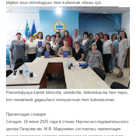
bilgileri onun etimologiyası hem kullanmak sferası için.
Prezentaţiyaya katıldı bilimcilär, üüredicilär, bibliotekacılar hem hepsi,
kim meraklanȇr gagauzların istoriyasınnan hem kulturasınnan.
Презентация словаря
Сегодня, 16 июня 2025 года в стенах Научно-исследовательского
центра Гагаузии им. М.В. Маруневич состоялась презентация