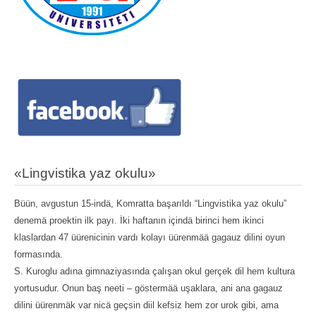
«Lingvistika yaz okulu»
Büün, avgustun 15-indä, Komratta başarıldı “Lingvistika yaz okulu”
denemä proektin ilk payı. İki haftanın içindä birinci hem ikinci
klaslardan 47 üürenicinin vardı kolayı üürenmää gagauz dilini oyun
formasında.
S. Kuroglu adına gimnaziyasında çalışan okul gerçek dil hem kultura
yortusudur. Onun baş neeti – göstermää uşaklara, ani ana gagauz
dilini üürenmäk var nicä geçsin diil kefsiz hem zor urok gibi, ama