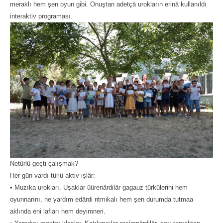
meraklı hem şen oyun gibi. Onuştan adetçä urokların erinä kullanıldı
interaktiv programası.
Netürlü geçti çalışmak?
Her gün vardı türlü aktiv işlär:
• Muzıka urokları. Uşaklar üürenärdilär gagauz türkülerini hem
oyunnarını, ne yardım edärdi ritmikalı hem şen durumda tutmaa
aklında eni lafları hem deyimneri.