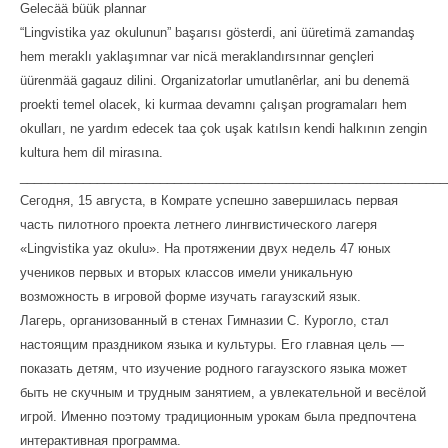
Gelecää büük plannar
“Lingvistika yaz okulunun” başarısı gösterdi, ani üüretimä zamandaş
hem meraklı yaklaşımnar var nicä meraklandırsınnar gençleri
üürenmää gagauz dilini. Organizatorlar umutlanȇrlar, ani bu denemä
proekti temel olacek, ki kurmaa devamnı çalışan programaları hem
okulları, ne yardım edecek taa çok uşak katılsın kendi halkının zengin
kultura hem dil mirasına.
_____________________________________________________________
Сегодня, 15 августа, в Комрате успешно завершилась первая
часть пилотного проекта летнего лингвистического лагеря
«Lingvistika yaz okulu». На протяжении двух недель 47 юных
учеников первых и вторых классов имели уникальную
возможность в игровой форме изучать гагаузский язык.
Лагерь, организованный в стенах Гимназии С. Курогло, стал
настоящим праздником языка и культуры. Его главная цель —
показать детям, что изучение родного гагаузского языка может
быть не скучным и трудным занятием, а увлекательной и весёлой
игрой. Именно поэтому традиционным урокам была предпочтена
интерактивная программа.