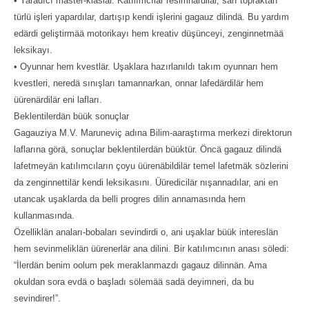
• Yaradıcı master-klaslar. Katılımcılar resimnärdilär, sarı topraktan
türlü işleri yapardılar, dartışıp kendi işlerini gagauz dilindä. Bu yardım
edärdi geliştirmää motorikayı hem kreativ düşünceyi, zenginnetmää
leksikayı.
• Oyunnar hem kvestlär. Uşaklara hazırlanıldı takım oyunnarı hem
kvestleri, neredä sınışları tamannarkan, onnar lafedärdilär hem
üürenärdilär eni lafları.
Beklentilerdän büük sonuçlar
Gagauziya M.V. Maruneviç adına Bilim-aaraştırma merkezi direktorun
laflarına görä, sonuçlar beklentilerdän büüktür. Öncä gagauz dilindä
lafetmeyän katılımcıların çoyu üürenäbildilär temel lafetmäk sözlerini
da zenginnettilär kendi leksikasını. Üüredicilär nışannadılar, ani en
utancak uşaklarda da belli progres dilin annamasında hem
kullanmasında.
Özelliklän anaları-bobaları sevindirdi o, ani uşaklar büük intereslän
hem sevinmeliklän üürenerlär ana dilini. Bir katılımcının anası söledi:
“İlerdän benim oolum pek meraklanmazdı gagauz dilinnän. Ama
okuldan sora evdä o başladı sölemää sadä deyimneri, da bu
sevindirer!”.