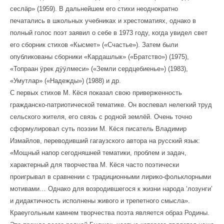
сеслäр» (1959). В дальнейшем его стихи неоднократно
печатались в школьных учебниках и хрестоматиях, однако в
полный голос поэт заявил о себе в 1973 году, когда увидел свет
его сборник стихов «Кысмет» («Счастье»). Затем были
опубликованы сборники «Кардашлык» («Братство») (1975),
«Топраан ӱрек дӱӱлмеси» («Земли сердцебиенье») (1983),
«Умутлар» («Надежды») (1988) и др.
С первых стихов М. Кёся показал свою приверженность
гражданско-патриотической тематике. Он воспевал нелегкий труд
сельского жителя, его связь с родной землёй. Очень точно
сформулировал суть поэзии М. Кёся писатель Владимир
Измайлов, переводивший гагаузского автора на русский язык:
«Мощный напор сегодняшней тематики, проблем и задач,
характерный для творчества М. Кёся часто поэтически
проигрывал в сравнении с традиционными лирико-фольклорными
мотивами… Однако для возродившегося к жизни народа ‘лозунги’
и дидактичность исполнены живого и трепетного смысла».
Краеугольным камнем творчества поэта является образ Родины.