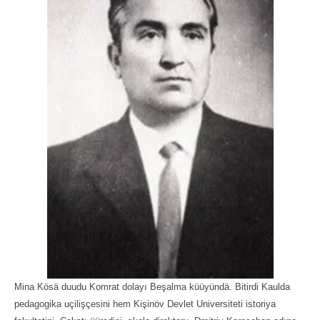
Mina Kösä duudu Komrat dolayı Beşalma küüyündä. Bitirdi Kaulda
pedagogika uçilişçesini hem Kişinöv Devlet Universiteti istoriya