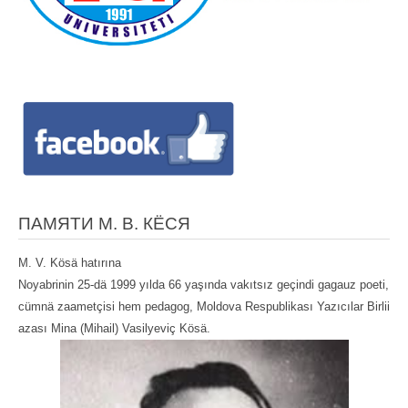
ПАМЯТИ М. В. КЁСЯ
M. V. Kösä hatırına
Noyabrinin 25-dä 1999 yılda 66 yaşında vakıtsız geçindi gagauz poeti,
cümnä zaametçisi hem pedagog, Moldova Respublikası Yazıcılar Birlii
azası Mina (Mihail) Vasilyeviç Kösä.