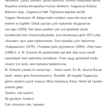
fakultetini. Çalıştı üüredici, şkola direktoru, Dmitriy Karaçoban adına
Beşalma istoriya-etnografiya muzeyi direktoru, Gagauziya Kultura
Bakannıı başı. Gagauziya Halk Topluşuna deputat seçildi.
Gagauz literaturası ilk dalgasından ustaların arasında onun adı
önemni er kaplȇȇr. Debüt yazıları çıktı toplumda «Буджактан
сеслäр» (1959). İleri dooru peetleri çok sıra tiparlandı şkola
kiyatlarında hem hrestomatiyalarda, ama literaturaya girdi 1973 yılda
«Кысмет» ayırı peet toplumunnan. Sora tipardan çıktı toplumnar
«Кардашлык» (1975), «Топраан ӱрек дӱӱлмеси» (1983), «Умутлар»
(1988) h. b. M. Kösenin ilk peetlerindän taa belli oldu onun sevdii
vatandaşlık hem patriotika tematikası. Poet saygı gösterärdi küülü
insanın zor işinä, ana topraana baalantısına.
M. Kösenin yaradıcılıı temel taşı – Vatan süreti. En ilk, duuma Bucak
tarafı, nereyi girer Avtonomiyamız. Bezbelli, diil razgelä Gagauziya
gimni sözlerini yazdı maasuz Mina Vasilyeviç Kösä. Herbir laf candan-
ürektän geler:
Tarafım, sän tarafım,
Ne gözälsin, korafım:
Çok cömertsin sän, topraam,