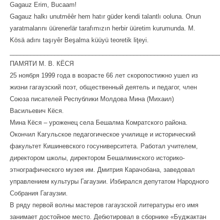
Gagauz Erim, Bucaam!
Gagauz halkı unutmȇȇr hem hatır güder kendi talantlı ooluna. Onun
yaratmalarını üürenerlär tarafımızın herbir üüretim kurumunda. M.
Kösä adını taşıyȇr Beşalma küüyü teoretik liţeyi.
_____________________________________________________________
ПАМЯТИ М. В. КЁСЯ
25 ноября 1999 года в возрасте 66 лет скоропостижно ушел из
жизни гагаузский поэт, общественный деятель и педагог, член
Союза писателей Республики Молдова Мина (Михаил)
Васильевич Кёся.
Мина Кёся – уроженец села Бешалма Комратского района.
Окончил Кагульское педагогическое училище и исторический
факультет Кишиневского госуниверситета. Работал учителем,
директором школы, директором Бешалминского историко-
этнографического музея им. Дмитрия Карачобана, заведовал
управлением культуры Гагаузии. Избирался депутатом Народного
Собрания Гагаузии.
В ряду первой волны мастеров гагаузской литературы его имя
занимает достойное место. Дебютировал в сборнике «Буджактан