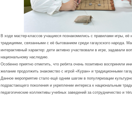
В ходе мастер-классов учащиеся познакомились с правилами игры, её 
традициями, связанными с её бытованием среди гагаузского народа. М
интерактивный характер: дети активно участвовали в игре, задавали во
национальному наследию.
Особенно приятно отметить, что ребята очень позитивно восприняли ин
желание продолжить знакомство с игрой «Куран» и традиционными гага
Данное мероприятие стало ещё одним шагом в популяризации культурно
подрастающего поколения и укреплении интереса к национальным трад
педагогические коллективы учебных заведений за сотрудничество и тё