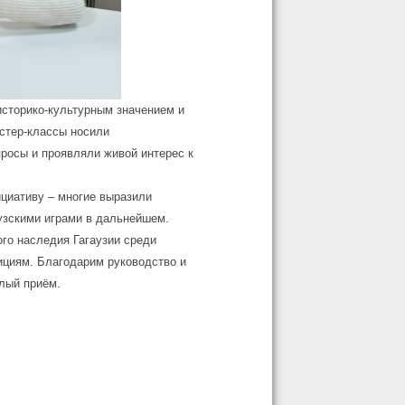
историко-культурным значением и
астер-классы носили
просы и проявляли живой интерес к
ициативу – многие выразили
узскими играми в дальнейшем.
го наследия Гагаузии среди
ициям. Благодарим руководство и
плый приём.