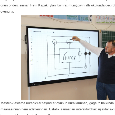
onun öndercisinnän Petri Kapaklıylan Komrat muniţipiyin altı okulunda geçirdi 
oyununa.
Master-klaslarda üürenicilär taşıntılar oyunun kurallarınnan, gagauz halkında
maanasınnan hem adetlerinnän. Ustalık zanaatları interaktivdilär: uşaklar akti