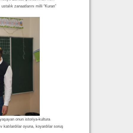
ustalık zanaatlarını milli “Kuran”
 yaşayan onun istoriya-kultura
v katılardılar oyuna, koyardılar soruş