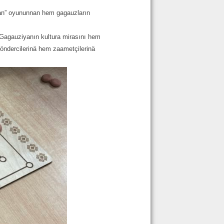
uran” oyununnan hem gagauzların
 Gagauziyanın kultura mirasını hem
 öndercilerinä hem zaametçilerinä