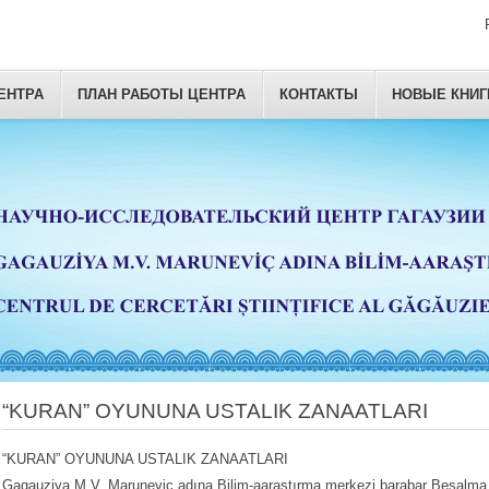
ЕНТРА
ПЛАН РАБОТЫ ЦЕНТРА
КОНТАКТЫ
НОВЫЕ КНИГ
“KURAN” OYUNUNA USTALIK ZANAATLARI
“KURAN” OYUNUNA USTALIK ZANAATLARI
Gagauziya M.V. Maruneviç adına Bilim-aaraştırma merkezi barabar Beşalm