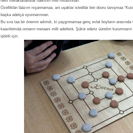
hem meraklanardılar halkının milli mirasınnan.
Özelliklän lääzım nışannamaa, ani uşaklar istedilär ileri dooru tanışmaa “K
başka adetçä oyunnarınnan.
Bu sıra taa bir önemni adımdı, ki yaygınnamaa genç evlat boyların arasında
kaaviletmää onnarın meraanı milli adetlerä. Şükür ederiz üüretim kurumnarın
işbirlii için.