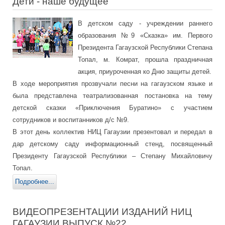
Дети - наше будущее
В детском саду - учреждении раннего
образования №9 «Сказка» им. Первого
Президента Гагаузской Республики Степана
Топал, м. Комрат, прошла праздничная
акция, приуроченная ко Дню защиты детей.
В ходе мероприятия прозвучали песни на гагаузском языке и
была представлена театрализованная постановка на тему
детской сказки «Приключения Буратино» с участием
сотрудников и воспитанников д/с №9.
В этот день коллектив НИЦ Гагаузии презентовал и передал в
дар детскому саду информационный стенд, посвященный
Президенту Гагаузской Республики – Степану Михайловичу
Топал.
Подробнее...
ВИДЕОПРЕЗЕНТАЦИИ ИЗДАНИЙ НИЦ
ГАГАУЗИИ ВЫПУСК №22