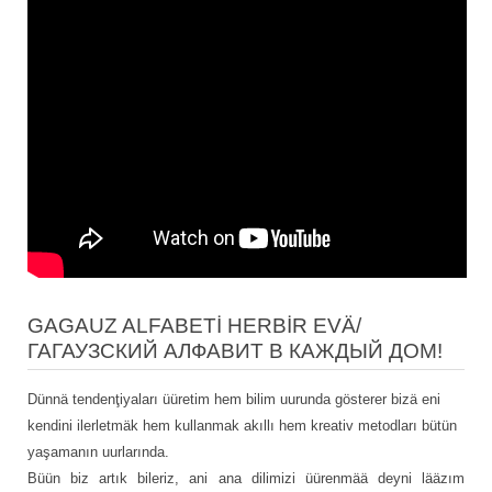
GAGAUZ ALFABETİ HERBİR EVÄ/
ГАГАУЗСКИЙ АЛФАВИТ В КАЖДЫЙ ДОМ!
Dünnä tendenţiyaları üüretim hem bilim uurunda gösterer bizä eni
kendini ilerletmäk hem kullanmak akıllı hem kreativ metodları bütün
yaşamanın uurlarında.
Büün biz artık bileriz, ani ana dilimizi üürenmää deyni lääzım