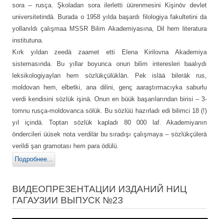
sora – rusça. Şkoladan sora ilerletti üürenmesini Kişinöv devlet
universitetindä. Burada o 1958 yılda başardı filologiya fakultetini da
yollanıldı çalışmaa MSSR Bilim Akademiyasına, Dil hem literatura
institutuna.
Kırk yıldan zeedä zaamet etti Elena Kirilovna Akademiya
sistemasında. Bu yıllar boyunca onun bilim interesleri baalıydı
leksikologiyaylan hem sözlükçülüklän. Pek islää bileräk rus,
moldovan hem, elbetki, ana dilini, genç aaraştırmacıyka saburlu
verdi kendisini sözlük işinä. Onun en büük başarılarından birisi – 3-
tomnu rusça-moldovanca sölük. Bu sözlüü hazırladı edi bilimci 18 (!)
yıl içindä. Toptan sözlük kapladı 80 000 laf. Akademiyanın
öndercileri üüsek nota verdilär bu sıradışı çalışmaya – sözlükçülerä
verildi şan gramotası hem para ödülü.
Подробнее...
ВИДЕОПРЕЗЕНТАЦИИ ИЗДАНИЙ НИЦ
ГАГАУЗИИ ВЫПУСК №23