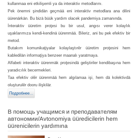
kullanmaa eni etkilişemli ya da interaktiv metodlarını.
Pek önemni şindidän geçmää eni interaktiv metodlara ana dilini
üürenärkän. Bu bizä büük yardım olacek pandemiya zamanında.
İnteraktiv üüretim proţesi bu bir usul, angısı verer kolaylık
uşaklarımıza kendi-kendinä üürenmää. Bileriz, ani bu pek efektiv bir
metod.
Butakım komunikaţiyalar kolaylaştırȇr üüretim proţesini hem
kabledilän informaţiya benzeer maanalı yaratmaya.
Alfabeti interaktiv üürenmäk proţesindä geliştiriler kendibaşına hem
yaradıcılık becermekleri.
Taa efektiv olȇr üürenmää hem algılamaa işi, hem dä kolektivdä
oluşturulȇr dooru ilişkilär.
Подробнее...
В помощь учащимся и преподавателям
автономии/Avtonomiya üüredicilerin hem
üürenicilerin yardımına