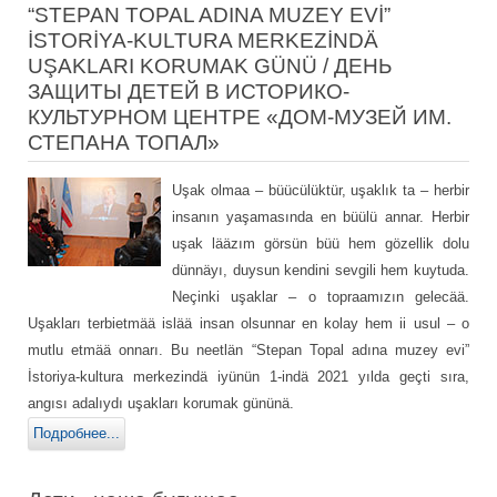
“STEPAN TOPAL ADINA MUZEY EVİ”
İSTORİYA-KULTURA MERKEZİNDÄ
UŞAKLARI KORUMAK GÜNÜ / ДЕНЬ
ЗАЩИТЫ ДЕТЕЙ В ИСТОРИКО-
КУЛЬТУРНОМ ЦЕНТРЕ «ДОМ-МУЗЕЙ ИМ.
СТЕПАНА ТОПАЛ»
Uşak olmaa – büücülüktür, uşaklık ta – herbir
insanın yaşamasında en büülü annar. Herbir
uşak lääzım görsün büü hem gözellik dolu
dünnäyı, duysun kendini sevgili hem kuytuda.
Neçinki uşaklar – o topraamızın gelecää.
Uşakları terbietmää islää insan olsunnar en kolay hem ii usul – o
mutlu etmää onnarı. Bu neetlän “Stepan Topal adına muzey evi”
İstoriya-kultura merkezindä iyünün 1-indä 2021 yılda geçti sıra,
angısı adalıydı uşakları korumak gününä.
Подробнее...