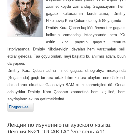
zaamet koydu zamandaş Gagauziyanın hem
gagauz kulturasının kurulmasına, Dmitriy
Nikolaeviç Kara Çoban olaceydı 88 yaşında.
Dmitriy Kara Çoban kaplȇȇr önemni er gagauz
halkının zamandaş istoriyasında hem XX
asirin ikinci payının gagauz literatura
istoriyasında. Dmitriy Nikolaeviçin ideyaları hem yaratmaları belli
ettilär gelecää. Taa çoyu ondan, neyi başlattı bu anılmış adam, büün
dä yaşȇȇr.
Dmitriy Kara Çoban adına millet gagauz etnografiya muzeyindä
(Beşalmada) geçti bir sıra ortak bilim-kultura olayları, neredä kendi
dokladlarını okudular Gagauziya BAM bilim zaametçileri dä. Onnar
adalıydılar Dmitriy Kara Çobanın zaametinä hem kişiliinä, hem
soydaşların aklına getirmeklerinä.
Подробнее...
Лекции по изучению гагаузского языка.
Лекция №21 "UÇAKTA" (уровень А1)