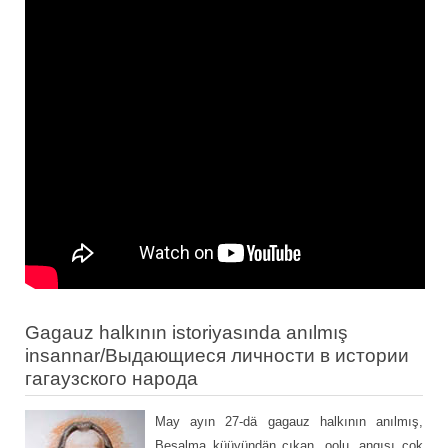
Gagauz halkının istoriyasında anılmış
insannar/Выдающиеся личности в истории
гагаузского народа
May ayın 27-dä gagauz halkının anılmış,
Beşalma küüyündän çıkan, oolu, angısı çok