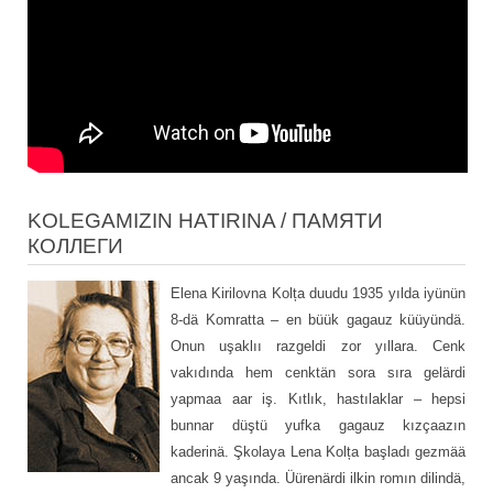
KOLEGAMIZIN HATIRINA / ПАМЯТИ
КОЛЛЕГИ
Elena Kirilovna Kolța duudu 1935 yılda iyünün
8-dä Komratta – en büük gagauz küüyündä.
Onun uşaklıı razgeldi zor yıllara. Cenk
vakıdında hem cenktän sora sıra gelärdi
yapmaa aar iş. Kıtlık, hastılaklar – hepsi
bunnar düştü yufka gagauz kızçaazın
kaderinä. Şkolaya Lena Kolța başladı gezmää
ancak 9 yaşında. Üürenärdi ilkin romın dilindä,