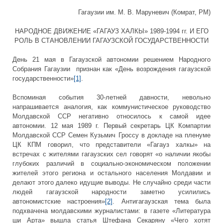
Гагаузии им. М. В. Маруневич (Комрат, РМ)
НАРОДНОЕ ДВИЖЕНИЕ «ГАГАУЗ ХАЛКЫ» 1989-1994 гг. И ЕГО
РОЛЬ В СТАНОВЛЕНИИ ГАГАУЗСКОЙ ГОСУДАРСТВЕННОСТИ
День 21 мая в Гагаузской автономии решением Народного
Собрания Гагаузии признан как «День возрождения гагаузской
государственности»
[1]
.
Вспоминая события 30-летней давности, невольно
напрашивается аналогия, как коммунистическое руководство
Молдавской ССР негативно относилось к самой идее
автономии. 12 мая 1989 г. Первый секретарь ЦК Компартии
Молдавской ССР Семен Кузьмич Гроссу в докладе на пленуме
ЦК КПМ говорил, что представители «Гагауз халкы» на
встречах с жителями гагаузских сел говорят «о наличии якобы
глубоких различий в социально-экономическом положении
жителей этого региона и остального населения Молдавии и
делают этого далеко идущие выводы. Не случайно среди части
людей гагаузской народности заметно усилились
автономистские настроения»
[2]
. Антигагаузская тема была
подхвачена молдавскими журналистами: в газете «Литература
ши Арта» вышла статья Штефана Секаряну «Чего хотят