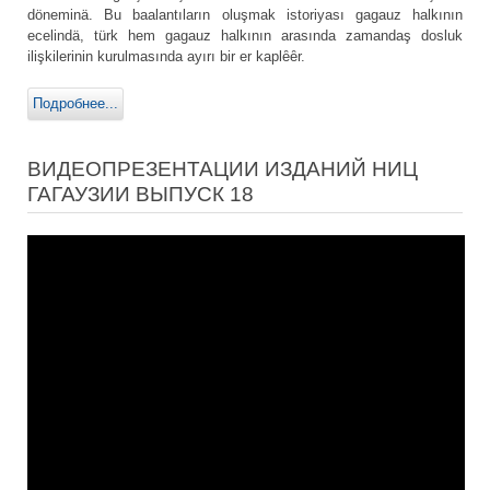
döneminä. Bu baalantıların oluşmak istoriyası gagauz halkının
ecelindä, türk hem gagauz halkının arasında zamandaş dosluk
ilişkilerinin kurulmasında ayırı bir er kaplȇȇr.
Подробнее...
ВИДЕОПРЕЗЕНТАЦИИ ИЗДАНИЙ НИЦ
ГАГАУЗИИ ВЫПУСК 18