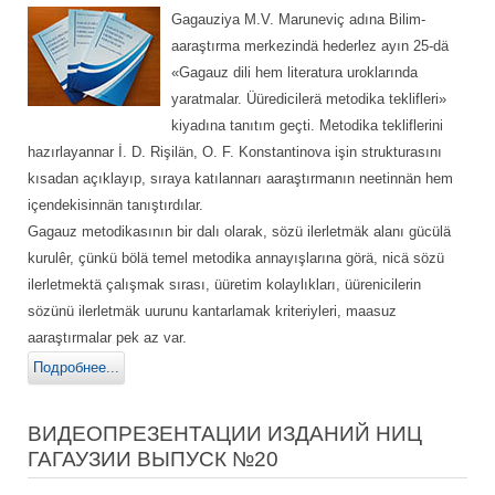
Gagauziya M.V. Maruneviç adına Bilim-
aaraştırma merkezindä hederlez ayın 25-dä
«Gagauz dili hem literatura uroklarında
yaratmalar. Üüredicilerä metodika teklifleri»
kiyadına tanıtım geçti. Metodika tekliflerini
hazırlayannar İ. D. Rişilän, O. F. Konstantinova işin strukturasını
kısadan açıklayıp, sıraya katılannarı aaraştırmanın neetinnän hem
içendekisinnän tanıştırdılar.
Gagauz metodikasının bir dalı olarak, sözü ilerletmäk alanı gücülä
kurulêr, çünkü bölä temel metodika annayışlarına görä, nicä sözü
ilerletmektä çalışmak sırası, üüretim kolaylıkları, üürenicilerin
sözünü ilerletmäk uurunu kantarlamak kriteriyleri, maasuz
aaraştırmalar pek az var.
Подробнее...
ВИДЕОПРЕЗЕНТАЦИИ ИЗДАНИЙ НИЦ
ГАГАУЗИИ ВЫПУСК №20