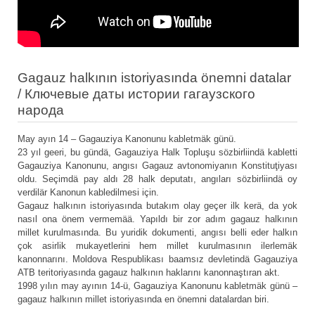
Gagauz halkının istoriyasında önemni datalar
/ Ключевые даты истории гагаузского
народа
May ayın 14 – Gagauziya Kanonunu kabletmäk günü.
23 yıl geeri, bu gündä, Gagauziya Halk Topluşu sözbirliindä kabletti
Gagauziya Kanonunu, angısı Gagauz avtonomiyanın Konstituţiyası
oldu. Seçimdä pay aldı 28 halk deputatı, angıları sözbirliindä oy
verdilär Kanonun kabledilmesi için.
Gagauz halkının istoriyasında butakım olay geçer ilk kerä, da yok
nasıl ona önem vermemää. Yapıldı bir zor adım gagauz halkının
millet kurulmasında. Bu yuridik dokumenti, angısı belli eder halkın
çok asirlik mukayetlerini hem millet kurulmasının ilerlemäk
kanonnarını. Moldova Respublikası baamsız devletindä Gagauziya
ATB teritoriyasında gagauz halkının haklarını kanonnaştıran akt.
1998 yılın may ayının 14-ü, Gagauziya Kanonunu kabletmäk günü –
gagauz halkının millet istoriyasında en önemni datalardan biri.