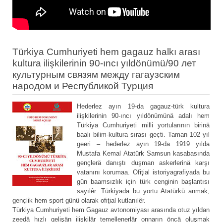
Türkiya Cumhuriyeti hem gagauz halkı arası
kultura ilişkilerinin 90-ıncı yıldönümü/90 лет
культурным связям между гагаузским
народом и Республикой Турция
Hederlez ayın 19-da gagauz-türk kultura
ilişkilerinin 90-ıncı yıldönümünä adalı hem
Türkiya Cumhuriyeti milli yortularının birinä
baalı bilim-kultura sırası geçti. Taman 102 yıl
geeri – hederlez ayın 19-da 1919 yılda
Mustafa Kemal Atatürk Samsun kasabasında
gençlerä danıştı duşman askerlerinä karşı
vatanını korumaa. Ofiţial istoriyagrafiyada bu
gün baamsızlık için türk cenginin başlantısı
sayılȇr. Türkiyada bu yortu Atatürkü anmak,
gençlik hem sport günü olarak ofiţial kutlanılȇr.
Türkiya Cumhuriyeti hem Gagauz avtonomiyası arasında otuz yıldan
zeedä hızlı gelişän ilişkilär temellenerlär onnarın öncä oluşmak